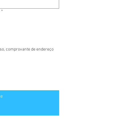
*
rso, comprovante de endereço
se