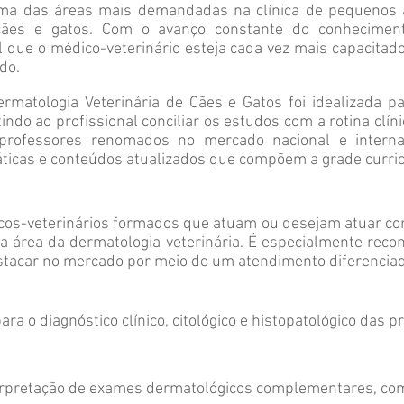
uma das áreas mais demandadas na clínica de pequenos 
es e gatos. Com o avanço constante do conhecimento 
al que o médico-veterinário esteja cada vez mais capacita
do.
matologia Veterinária de Cães e Gatos foi idealizada 
indo ao profissional conciliar os estudos com a rotina clín
professores renomados no mercado nacional e interna
áticas e conteúdos atualizados que compõem a grade curric
icos-veterinários formados que atuam ou desejam atuar co
área da dermatologia veterinária. É especialmente reco
stacar no mercado por meio de um atendimento diferenciad
ara o diagnóstico clínico, citológico e histopatológico das 
erpretação de exames dermatológicos complementares, como