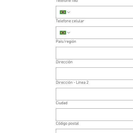
Telefone fixo
Telefone celular
Endereço de várias linhas
País/región
Dirección
Dirección - Línea 2
Ciudad
Código postal