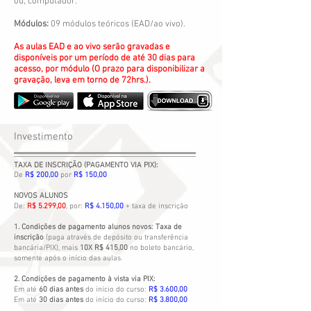
ou, computador.
Módulos:
09 módulos teóricos (EAD/ao vivo).
As aulas EAD e ao vivo serão gravadas e
disponíveis por um período de até 30 dias para
acesso, por módulo (O prazo para disponibilizar a
gravação, leva em torno de 72hrs.).
Investimento
TAXA DE INSCRIÇÃO (PAGAMENTO VIA PIX):
De
R$ 200,00
por
R$ 150,00
NOVOS ALUNOS
De:
R$ 5.299,00
, por:
R$ 4.150,00
+ taxa de inscrição
1. Condições de pagamento alunos novos: Taxa de
inscrição
(paga através de depósito ou transferência
bancária/PIX), mais
10X R$ 415,00
no boleto bancário,
somente após o início das aulas.
2. Condições de pagamento à vista via PIX:
Em até
60 dias antes
do início do curs
o:
R$ 3.600,00
Em até
30 dias antes
do início do curso:
R$ 3.800,00