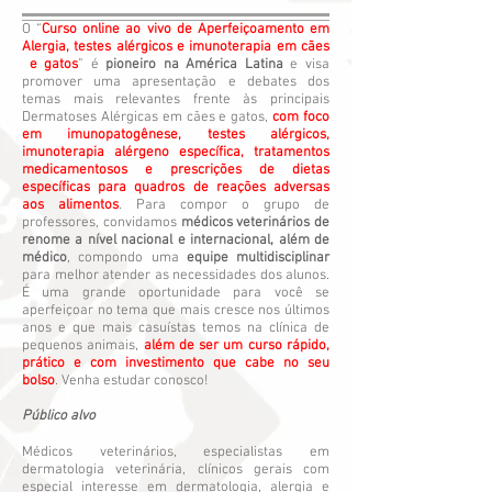
O “
Curso online ao vivo de Aperfeiçoamento em
Alergia, testes alérgicos e imunoterapia em cães
e gatos
” é
pioneiro na América Latina
e visa
promover uma apresentação e debates dos
temas mais relevantes frente às principais
Dermatoses Alérgicas em cães e gatos,
com foco
em imunopatogênese, testes alérgicos,
imunoterapia alérgeno específica, tratamentos
medicamentosos e prescrições de dietas
específicas para quadros de reações adversas
aos alimentos
. Para compor o grupo de
professores, convidamos
médicos veterinários de
renome a nível nacional e internacional, além de
médico
, compondo uma
equipe multidisciplinar
para melhor atender as necessidades dos alunos.
É uma grande oportunidade para você se
aperfeiçoar no tema que mais cresce nos últimos
anos e que mais casuístas temos na clínica de
pequenos animais,
além de ser um curso rápido,
prático e com investimento que cabe no seu
bolso
. Venha estudar conosco!
Público alvo
Médicos veterinários, especialistas em
dermatologia veterinária, clínicos gerais com
especial interesse em dermatologia, alergia e