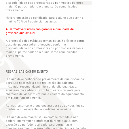
disponibilidade dos professores ou por motivos de força
maior. O patrocinador e o aluno serão comunicados
previamente.
Haverá emissão de certificado para o aluno que tiver no
mínimo 75% de frequência nas aulas.
A Dermatovet Cursos não garante a qualidade da
gravação audiovisual
.
A ordenação dos módulos, temas, datas, horários e corpo
docente, poderá sofrer alterações conforme
disponibilidade dos professores ou por motivos de força
maior. O patrocinador e o aluno serão comunicados
previamente.
REGRAS BÁSICAS DO EVENTO
O aluno deve certificar-se previamente de que dispõe da
estrutura necessária para realização da palestra,
incluindo: recomendável internet de alta qualidade;
equipamento eletrônico com hardware suficiente para
chamada de vídeo; microfone e câmera do equipamento
em pleno funcionamento.
Ao matricular-se, o aluno declara para os devidos fins ser
graduado ou estudante de medicina veterinária.
O aluno deverá manter seu microfone fechado e não
poderá interromper o professor durante a aula, com
exceção do período reservado para perguntas e
questionamentos, que será definido no início da aula pelo