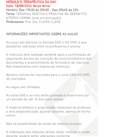
MÓDULO 9: TERAPÊUTICA DA DAC
Data: 18/08/2026 (terça-feira).
Horário: Das 19h30 às 20h30 - Das 20h45 às 22h.
Tema:
TERAPIAS REATIVA E PROATIVA NA DERMATITE
ATÓPICA CANINA (aula em português).
Professores:
Prof. Dra. FLÁVIA CLARE
INFORMAÇÕES IMPORTANTES SOBRE AS AULAS
As aulas são teóricas no formato EAD e AO VIVO, o que
possibilita interação entre os professores e alunos.
A matrícula terá validade somente após a confirmação do
pagamento da taxa de inscrição, do envio/conferência dos
documentos e preenchimento do formulário de inscrição.
Não trabalhamos com reserva de matrícula.
Número mínimo de inscrições para o curso EAD/AO VIVO:
30 inscrições.
As vagas são limitadas.
As aulas EAD e ao vivo serão gravadas e disponíveis por
um período de até 10 dias para acesso.
O material didático é propriedade intelectual do professor
e será disponibilizado, quando possível, apenas de forma
online.
Não há possibilidade de venda de módulos avulsos.
A ordenação dos módulos, temas, datas, horários e corpo
docente, poderá sofrer alterações conforme