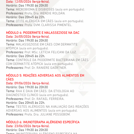
Data: 12/05/2026 (terça-feira).
Horário: Das 19h30 às 20h30
Tema:
MICROBIOMA E DISBIOSES (aula em português).
Professores:
Profa. Dra. WENDIE ROLDÁN.
Horário: Das 20h45 às 22h.
Tema:
OTITE ALÉRGICA EM CÃES (aula em português).
Professores:
Profa. DVM. CLARISSA PIMENTEL.
MÓDULO 4: PIODERMITE E MALASSEZIOSE NA DAC
Data: 26/05/2026 (terça-feira).
Horário: Das 19h30 às 20h30
Tema:
MALASSEZIOSE EM CÃES COM DERMATITE
ATÓPICA (aula em português).
Professores:
Prof. MSc. LETÍCIA FELICANI DA LUZ.
Horário: Das 20h45 às 22h.
Tema:
CONTROLE DA PIODERMITE BACTERIANA EM CÃES
COM DERMATITE ATÓPICA (aula em português).
Professores:
Prof. Dr. RANIERE GAERTNER.
MÓDULO 5: REAÇÕES ADVERSAS AOS ALIMENTOS EM
CÃES
Data: 09/06/2026 (terça-feira).
Horário: Das 19h30 às 20h30
Tema:
RAA E DAIA EM CÃES: DA ETIOLOGIA AO
DIAGNÓSTICO CLÍNICO (aula em português).
Professores:
Prof. Dr. RAFAEL FERREIRA.
Horário: Das 20h45 às 22h.
Tema:
TESTES ALÉRGICOS NA AVALIAÇÃO DAS REAÇÕES
ADVERSAS AOS ALIMENTOS (aula em português).
Professores:
Profa. Dra. JULIANE POSSEBOM.
MÓDULO 6: IMUNOTERAPIA ALÉRGENO ESPECÍFICA
Data: 23/06/2026 (terça-feira).
Horário: Das 19h30 às 20h30