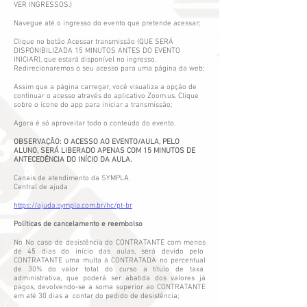
VER INGRESSOS.)
Navegue até o ingresso do evento que pretende acessar;
Clique no botão Acessar transmissão (QUE SERÁ
DISPONIBILIZADA 15 MINUTOS ANTES DO EVENTO
INICIAR), que estará disponível no ingresso.
Redirecionaremos o seu acesso para uma página da web;
Assim que a página carregar, você visualiza a opção de
continuar o acesso através do aplicativo Zoom.us. Clique
sobre o ícone do app para iniciar a transmissão;
Agora é só aproveitar todo o conteúdo do evento.
OBSERVAÇÃO: O ACESSO AO EVENTO/AULA, PELO
ALUNO, SERÁ LIBERADO APENAS COM 15 MINUTOS DE
ANTECEDÊNCIA DO INÍCIO DA AULA.
Canais de atendimento da SYMPLA.
Central de ajuda
https://ajuda.sympla.com.br/hc/pt-br
Políticas de cancelamento e reembolso
No No caso de desistência do CONTRATANTE com menos
de 45 dias do início das aulas, será devido pelo
CONTRATANTE uma multa à CONTRATADA no percentual
de 30% do valor total do curso a título de taxa
administrativa, que poderá ser abatida dos valores já
pagos, devolvendo-se a soma superior ao CONTRATANTE
em até 30 dias a contar do pedido de desistência;