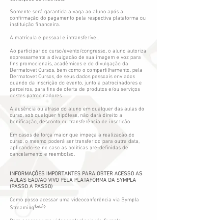
Somente será garantida a vaga ao aluno após a
confirmação do pagamento pela respectiva plataforma ou
instituição financeira.
A matrícula é pessoal e intransferível.
Ao participar do curso/evento/congresso, o aluno autoriza
expressamente a divulgação de sua imagem e voz para
fins promocionais, acadêmicos e de divulgação da
Dermatovet Cursos, bem como o compartilhamento, pela
Dermatovet Cursos, de seus dados pessoais enviados
quando da inscrição do evento, junto a patrocinadores e
parceiros, para fins de oferta de produtos e/ou serviços
destes patrocinadores.
A ausência ou atraso do aluno em qualquer das aulas do
curso, sob qualquer hipótese, não dará direito a
bonificação, desconto ou transferência de inscrição.
Em casos de força maior que impeça a realização do
curso, o mesmo poderá ser transferido para outra data,
aplicando-se no caso as políticas pré-definidas de
cancelamento e reembolso.
INFORMAÇÕES IMPORTANTES PARA OBTER ACESSO AS
AULAS EAD/AO VIVO PELA PLATAFORMA DA SYMPLA
(PASSO A PASSO)
Como posso acessar uma videoconferência via Sympla
Streaming⁽ᵇᵉᵗᵃ⁾?