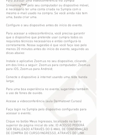
Para acessar uma videoconferência via Sympla
Streaming⁽ᵇᵉᵗᵃ⁾ pelo seu computador ou dispositivo móvel,
é necessário ter uma conta criada na Sympla com o
mesmo e-mail usado na compra. Se você ainda não tem
uma, basta criar uma.
Configure o seu dispositivo antes do início do evento.
Para acessar a videoconferência, você precisa garantir
que o dispositivo que pretende usar cumpra todos os
requisitos técnicos necessários e então configurá-lo
corretamente. Nossa sugestão é que você faça isso pelo
menos 20 minutos antes do início do evento, seguindo as
dicas abaixo:
Instale o aplicativo Zoom.us no seu dispositivo, clicando
em dos links a seguir: Zoom.us para computador, Zoom.us
para iOS, Zoom.us para Android;
Conecte o dispositivo à internet usando uma rede banda
larga;
Para uma boa experiência no evento, sugerimos também
o uso de fones de ouvido.
Acesse a videoconferência (aula Dermatovet Cursos)
Faça login na Sympla pelo dispositivo configurado para
acessar o evento;
Clique no botão Meus Ingressos, localizado na barra
superior da página inicial do site; (O ACESSO PODERÁ
SER REALIZADO ATRAVÉS DO E-MAIL DE CONFIRMAÇÃO
DE COMPRA DO CURSO/INGRESSO, ATRAVÉS DO LINK