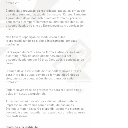
professor.
É proibida a gravação ou reprodução das aulas, em áudio
ou vídeo, sem autorização da Dermatovet Cursos. Também
é proibido o download, sob qualquer forma ou pretexto,
bem como o compartilhamento ou distribuição das aulas
disponibilizadas no site da Dermatovet, sem autorização
prévia.
Não haverá reposição de módulos ou aulas,
responsabilizando-se o aluno inteiramente por suas
ausências.
Será expedido certificado de forma eletrônica ao aluno
que atingir 75% de assiduidade nas aulas, a ser
disponibilizado em até 10 dias úteis após a conclusão do
curso.
O aluno deve estar ciente de que poderá haver atrasos
para início das aulas, devido ao formato eletrônico ao
vivo, que exige adequações de estrutura por cada
professor.
Poderá haver troca de professores para realização das
aulas em casos excepcionais.
A Dermatovet não se obriga a disponibilizar material
impresso ou eletrônico com o conteúdo das aulas.
Eventuais materiais serão disponibilizados via eletrônica,
devendo o aluno respeitar os respectivos direitos autorais
dos professores.
Condições da matrícula