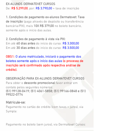
EX-ALUNOS DERMATOVET CURSOS
De:
R$ 5.299,00
, por:
R$ 3.790,00
+ taxa de inscrição
1. Condições de pagamento ex-alunos Dermatovet:
Taxa
de inscrição
(paga através de depósito ou transferência
bancária/PIX), mais
10X R$ 379,00
no boleto bancário,
somente após o início das aulas.
2. Condições de pagamento à vista via PIX:
Em até
60 dias antes
do início do curso:
R$ 3.300,00
Em até
30 dias antes
do início do curso:
R$ 3.500,00
OBS1:
O aluno matriculado, iniciará o pagamento dos
boletos somente após o início das aulas
(o processo de
inscrição será confirmado após respectiva análise de
crédito).
OBSERVAÇÃO PARA EX-ALUNOS DERMATOVET CURSOS
Para obter o
desconto promocional
favor entrar em
contato pelos seguintes números:
(51) 99128-0419
;
(51) 4061-5858
;
(51) 99166-0848
e
(51)
99522-0774
Matricule-se:
Pagamento no cartão de crédito (com taxas + juros), via
Sympla:
Pagamento no boleto (sem juros), via Dermatovet Cursos: