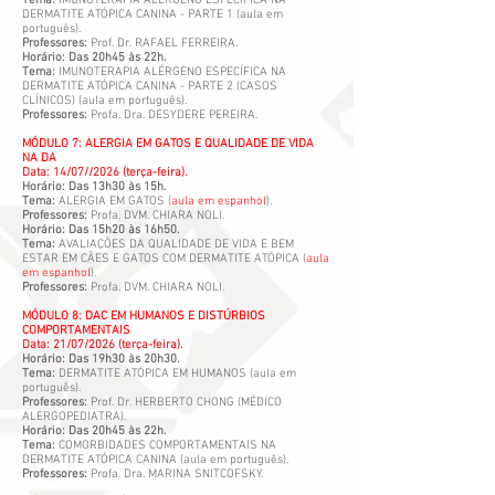
Tema:
IMUNOTERAPIA ALÉRGENO ESPECÍFICA NA
DERMATITE ATÓPICA CANINA - PARTE 1 (aula em
português).
Professores:
Prof. Dr. RAFAEL FERREIRA.
Horário: Das 20h45 às 22h.
Tema:
IMUNOTERAPIA ALÉRGENO ESPECÍFICA NA
DERMATITE ATÓPICA CANINA - PARTE 2 (CASOS
CLÍNICOS) (aula em português).
Professores:
Profa. Dra. DESYDERE PEREIRA.
MÓDULO 7: ALERGIA EM GATOS E QUALIDADE DE VIDA
NA DA
Data: 14/07//2026 (terça-feira).
Horário: Das 13h30 às 15h.
Tema:
ALERGIA EM GATOS (
aula em espanhol
).
Professores:
Profa. DVM. CHIARA NOLI.
Horário: Das 15h20 às 16h50.
Tema:
AVALIAÇÕES DA QUALIDADE DE VIDA E BEM
ESTAR EM CÃES E GATOS COM DERMATITE ATÓPICA (
aula
em espanhol
).
Professores:
Profa. DVM. CHIARA NOLI.
MÓDULO 8: DAC EM HUMANOS E DISTÚRBIOS
COMPORTAMENTAIS
Data: 21/07/2026 (terça-feira).
Horário: Das 19h30 às 20h30.
Tema:
DERMATITE ATÓPICA EM HUMANOS (aula em
português).
Professores:
Prof. Dr. HERBERTO CHONG (MÉDICO
ALERGOPEDIATRA).
Horário: Das 20h45 às 22h.
Tema:
COMORBIDADES COMPORTAMENTAIS NA
DERMATITE ATÓPICA CANINA (aula em português).
Professores:
Profa. Dra. MARINA SNITCOFSKY.